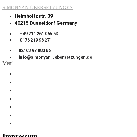
SIMONYAN ÜBERSETZUNGEN
Helmholtzstr. 39
40215 Düsseldorf Germany
+49 211 261 065 63
0176 219 98 271
02103 97 880 86
info@simonyan-uebersetzungen.de
Menü
STARTSEITE
ÜBER UNS
SPRACHEN
ZUSAMMENARBEIT
PREISE
JOB
KONTAKT
Impressum