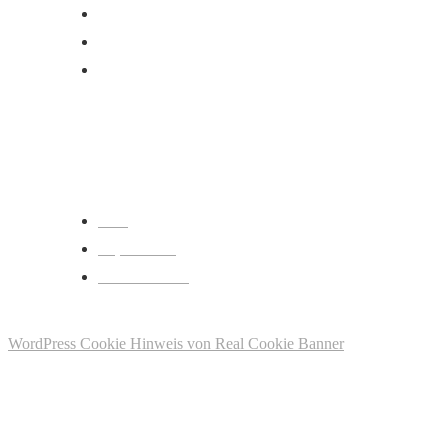
+49 211 261 065 63
+49 176 219 98 271
info@simonyan-uebersetzungen.de
RECHLICHES
AGB
Impressum
Datenschutz
©2021. A&L Simonyan Übersetzungs- und Dolmetscherbüro All Rights
Reserved.
WordPress Cookie Hinweis von Real Cookie Banner