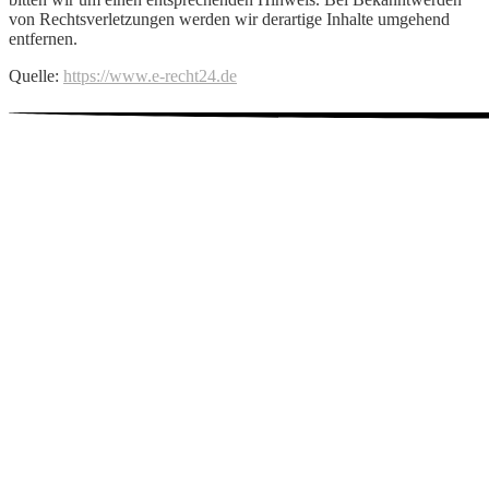
von Rechtsverletzungen werden wir derartige Inhalte umgehend
entfernen.
Quelle:
https://www.e-recht24.de
ADRESSE
Helmholtzstr. 39
40215 Düsseldorf
Germany
KONTAKT